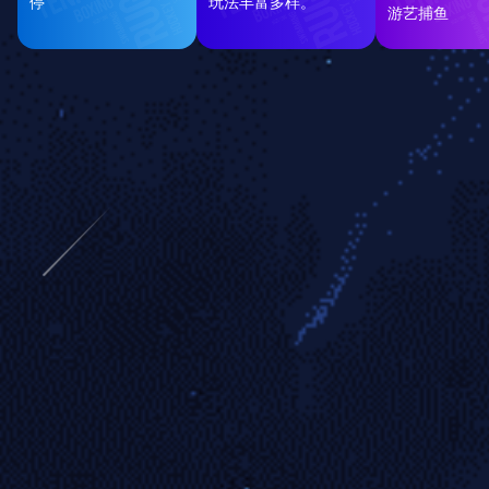
方阵中都拥有极具天赋的年轻核心，更因为两
本场焦点之战，既是球星个人能力的舞台，也
攻体系与核心领袖的稳定输出掌控比赛，而黄
整场比赛看点密集，从核心球员的正面对决，
时刻的心理抗压能力，几乎涵盖了现代NBA比
像是一场关于未来格局的提前预演，为球迷呈
1、青春核心正面对决
独行侠与黄蜂的最大看点，首先集中在双方青
定的比赛气质著称，他在进攻端既能组织又能
而黄蜂方面，同样拥有极具观赏性的年轻领袖
赛充满不确定性。两位核心在场上的每一次对
这种青春核心的较量，不只是得分数字的比拼
抗下保持冷静，往往决定比赛走势。
从比赛过程来看，双方核心都展现了超越年龄