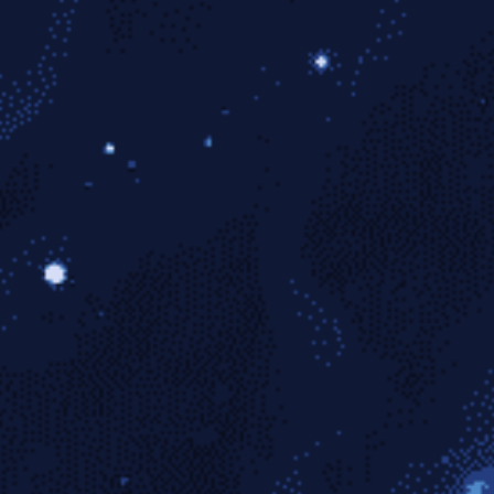
案
公
间拉开和持球核心的阅读能力。通过稳定的挡拆和外线投
服
交
，强调快速推进和多人参与。球的转移速度快，进攻选择
试图放慢速度控制失误，另一方则希望通过提速制造混
考验着双方教练组的临场调整能力。
赛的重要看点。独行侠的角色球员在防守和定点投射方面