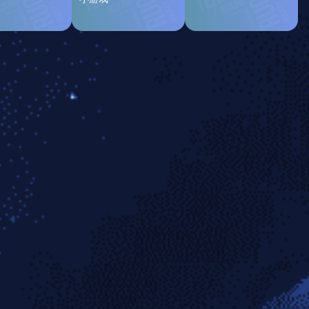
瓜达拉哈拉迎战拉古纳强强对话焦点
之战前瞻解析联赛走势与关键球员表
现
2026-04-17
热火雷霆第四场激战回顾关键调整与
胜负走向解析核心球员表现与悬念
2026-04-17
热火对决雷霆总决赛首战解析巨星碰
撞与战术博弈全景回顾激情时刻前瞻
2026-04-17
热刺对阵林茨首发揭晓主力轮换与战
术思路前瞻解析比赛看点全面盘点
2026-04-17
导航
道
UED