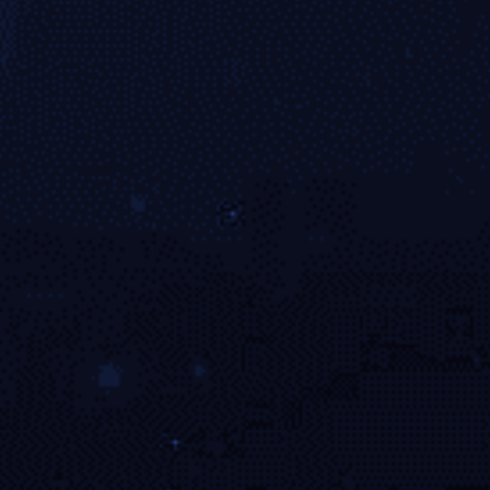
战，不仅展现了球星个人能力的闪耀，也体现了两支球队
宕起伏，攻防转换迅速，充分满足了球迷对高水平对抗的
无限可能。无论是独行侠的稳健成长，还是黄蜂的激情四
场焦点之战也因此显得意义非凡。
快速又简单。